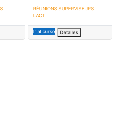
Nombre del curso
RS
RÉUNIONS SUPERVISEURS
LACT
Ir al curso
Detalles