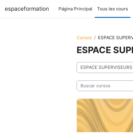
Salta al contenido principal
espaceformation
Página Principal
Tous les cours
Cursos
ESPACE SUPERV
ESPACE SUP
Categorías
Buscar cursos
RĖUNIONS FORMATEURS 